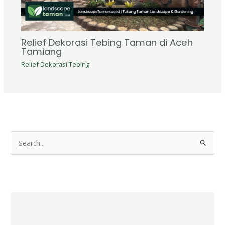
Relief Dekorasi Tebing Taman di Aceh
Tamiang
Relief Dekorasi Tebing
S
e
a
r
c
h