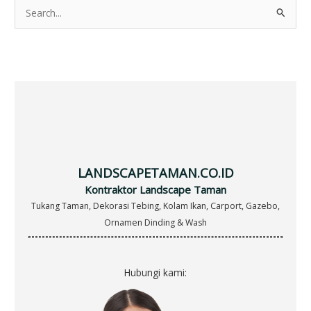
S
e
a
r
c
h
f
o
r
LANDSCAPETAMAN.CO.ID
:
Kontraktor Landscape Taman
Tukang Taman, Dekorasi Tebing, Kolam Ikan, Carport, Gazebo,
Ornamen Dinding & Wash
Hubungi kami: