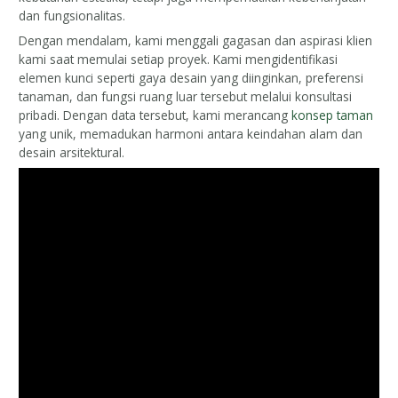
dan fungsionalitas.
Dengan mendalam, kami menggali gagasan dan aspirasi klien
kami saat memulai setiap proyek. Kami mengidentifikasi
elemen kunci seperti gaya desain yang diinginkan, preferensi
tanaman, dan fungsi ruang luar tersebut melalui konsultasi
pribadi. Dengan data tersebut, kami merancang
konsep taman
yang unik, memadukan harmoni antara keindahan alam dan
desain arsitektural.