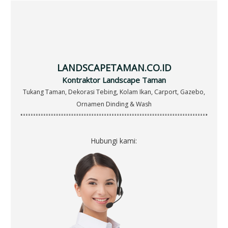
c
h
f
o
r
LANDSCAPETAMAN.CO.ID
:
Kontraktor Landscape Taman
Tukang Taman, Dekorasi Tebing, Kolam Ikan, Carport, Gazebo,
Ornamen Dinding & Wash
Hubungi kami: