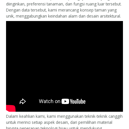
diinginkan, preferensi tanaman, dan fungsi ruang luar tersebut.
Dengan data tersebut, kami merancang konsep taman yang
unik, menggabungkan keindahan alam dan desain arsitektural.
Dalam keahlian kami, kami menggunakan teknik-teknik canggih
untuk merinci setiap aspek desain, dari pemilihan material
hingga penerapan teknologi hijau untuk mendukung