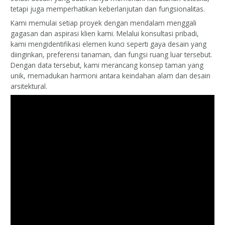
tetapi juga memperhatikan keberlanjutan dan fungsionalitas.
Kami memulai setiap proyek dengan mendalam menggali
gagasan dan aspirasi klien kami. Melalui konsultasi pribadi,
kami mengidentifikasi elemen kunci seperti gaya desain yang
diinginkan, preferensi tanaman, dan fungsi ruang luar tersebut.
Dengan data tersebut, kami merancang konsep taman yang
unik, memadukan harmoni antara keindahan alam dan desain
arsitektural.