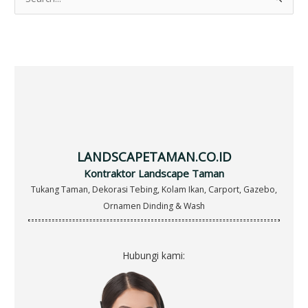
S
e
a
r
c
h
f
o
r
LANDSCAPETAMAN.CO.ID
:
Kontraktor Landscape Taman
Tukang Taman, Dekorasi Tebing, Kolam Ikan, Carport, Gazebo,
Ornamen Dinding & Wash
Hubungi kami: