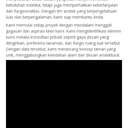
kebutuhan estetika, tetapi juga memperhatikan keberlanjutan
dan fungsionalitas. Dengan tim arsitek yang berpengetahuan
luas dan berpengalaman, kami siap membantu Anda.
Kami memulai setiap proyek dengan mendalam menggali
gagasan dan aspirasi klien kami. Kami mengidentifikasi elemen
kunci melalui konsultasi pribadi seperti gaya desain yang
diinginkan, preferensi tanaman, dan fungsi ruang luar tersebut.
Dengan data tersebut, kami merancang konsep taman yang
unik, menggabungkan keindahan alam dan desain arsitektural.