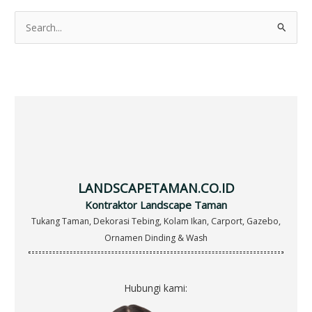
S
e
a
r
c
h
f
o
r
LANDSCAPETAMAN.CO.ID
:
Kontraktor Landscape Taman
Tukang Taman, Dekorasi Tebing, Kolam Ikan, Carport, Gazebo,
Ornamen Dinding & Wash
Hubungi kami: