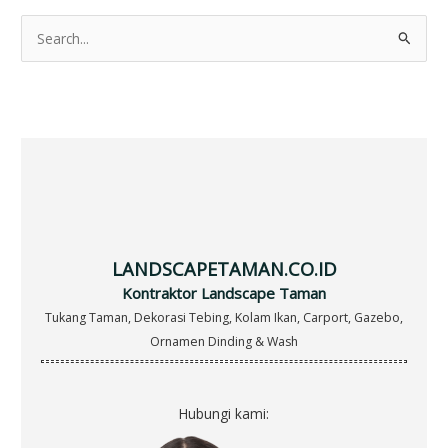
S
e
a
r
c
h
f
o
r
LANDSCAPETAMAN.CO.ID
:
Kontraktor Landscape Taman
Tukang Taman, Dekorasi Tebing, Kolam Ikan, Carport, Gazebo,
Ornamen Dinding & Wash
Hubungi kami: