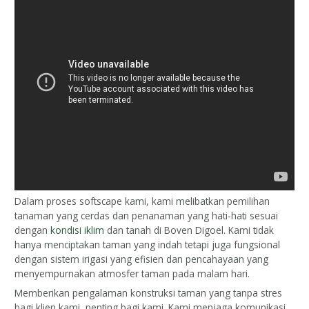
Dalam proses softscape kami, kami melibatkan pemilihan
tanaman yang cerdas dan penanaman yang hati-hati sesuai
dengan
kondisi iklim
dan tanah di Boven Digoel. Kami tidak
hanya menciptakan taman yang indah tetapi juga fungsional
dengan sistem irigasi yang efisien dan pencahayaan yang
menyempurnakan atmosfer taman pada malam hari.
Memberikan pengalaman konstruksi taman yang tanpa stres
bagi klien kami, penting bagi kami. Kami menjaga komunikasi