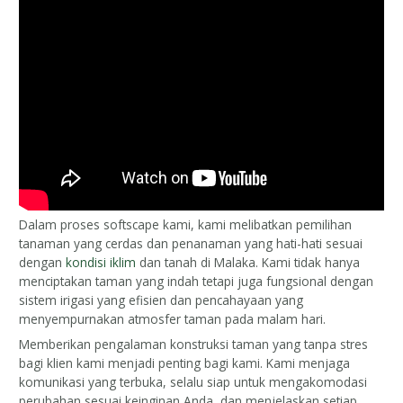
Dalam proses softscape kami, kami melibatkan pemilihan
tanaman yang cerdas dan penanaman yang hati-hati sesuai
dengan
kondisi iklim
dan tanah di Malaka. Kami tidak hanya
menciptakan taman yang indah tetapi juga fungsional dengan
sistem irigasi yang efisien dan pencahayaan yang
menyempurnakan atmosfer taman pada malam hari.
Memberikan pengalaman konstruksi taman yang tanpa stres
bagi klien kami menjadi penting bagi kami. Kami menjaga
komunikasi yang terbuka, selalu siap untuk mengakomodasi
perubahan sesuai keinginan Anda, dan menjelaskan setiap