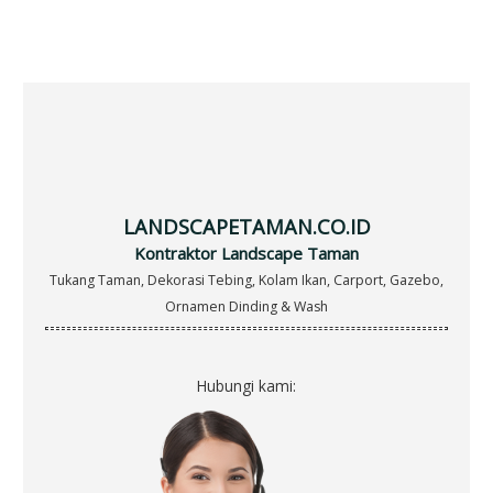
e
a
r
c
h
f
o
r
LANDSCAPETAMAN.CO.ID
:
Kontraktor Landscape Taman
Tukang Taman, Dekorasi Tebing, Kolam Ikan, Carport, Gazebo,
Ornamen Dinding & Wash
Hubungi kami: