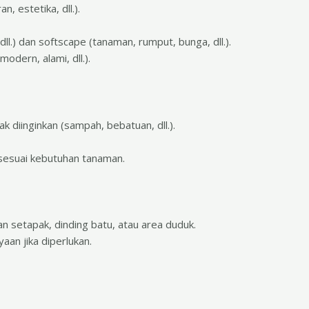
, estetika, dll.).
 dll.) dan softscape (tanaman, rumput, bunga, dll.).
odern, alami, dll.).
k diinginkan (sampah, bebatuan, dll.).
esuai kebutuhan tanaman.
n setapak, dinding batu, atau area duduk.
an jika diperlukan.