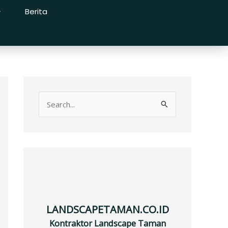
Berita
S
e
a
r
c
h
f
LANDSCAPETAMAN.CO.ID
o
Kontraktor Landscape Taman