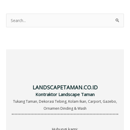
S
e
a
r
c
h
f
o
r
LANDSCAPETAMAN.CO.ID
:
Kontraktor Landscape Taman
Tukang Taman, Dekorasi Tebing, Kolam Ikan, Carport, Gazebo,
Ornamen Dinding & Wash
Hubungi kami: