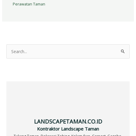
Perawatan Taman
S
e
a
r
c
h
f
o
r
LANDSCAPETAMAN.CO.ID
:
Kontraktor Landscape Taman