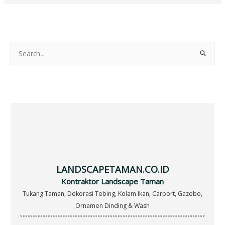
S
e
a
r
c
h
f
o
r
LANDSCAPETAMAN.CO.ID
:
Kontraktor Landscape Taman
Tukang Taman, Dekorasi Tebing, Kolam Ikan, Carport, Gazebo,
Ornamen Dinding & Wash