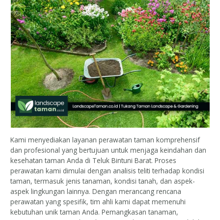
Kami menyediakan layanan perawatan taman komprehensif
dan profesional yang bertujuan untuk menjaga keindahan dan
kesehatan taman Anda di Teluk Bintuni Barat. Proses
perawatan kami dimulai dengan analisis teliti terhadap kondisi
taman, termasuk jenis tanaman, kondisi tanah, dan aspek-
aspek lingkungan lainnya. Dengan merancang rencana
perawatan yang spesifik, tim ahli kami dapat memenuhi
kebutuhan unik taman Anda. Pemangkasan tanaman,